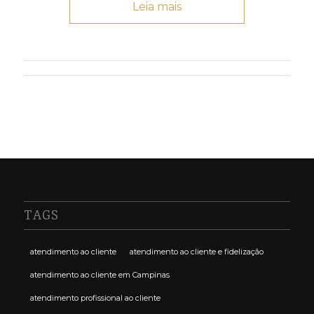
Leia mais
TAGS
atendimento ao cliente
atendimento ao cliente e fidelização
atendimento ao cliente em Campinas
atendimento profissional ao cliente